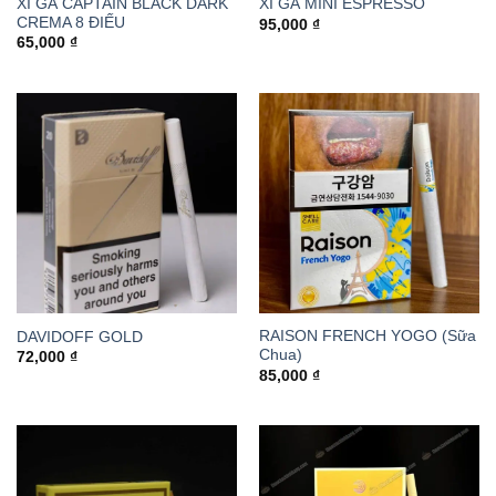
XÌ GÀ CAPTAIN BLACK DARK
XÌ GÀ MINI ESPRESSO
CREMA 8 ĐIẾU
95,000
₫
65,000
₫
RAISON FRENCH YOGO (Sữa
DAVIDOFF GOLD
Chua)
72,000
₫
85,000
₫