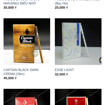
NANJING) ĐIẾU NHỎ
(Bạc Hà)
30,000
₫
25,000
₫
CAPTAIN BLACK DARK
ESSE LIGHT
CREMA (Slim)
32,000
₫
45,000
₫