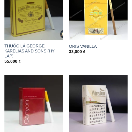
THUỐC LÁ GEORGE
ORIS VANILLA
KARELIAS AND SONS (HY
33,000
₫
LẠP)
55,000
₫