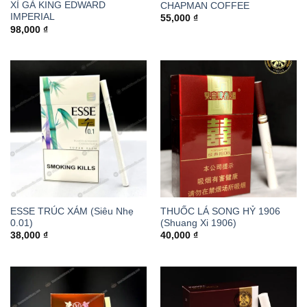
XÌ GÀ KING EDWARD
CHAPMAN COFFEE
IMPERIAL
55,000
₫
98,000
₫
ESSE TRÚC XÁM (Siêu Nhẹ
THUỐC LÁ SONG HỶ 1906
0.01)
(Shuang Xi 1906)
38,000
₫
40,000
₫