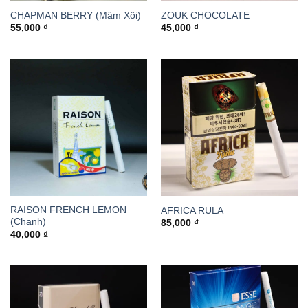
CHAPMAN BERRY (Mâm Xôi)
ZOUK CHOCOLATE
55,000
₫
45,000
₫
RAISON FRENCH LEMON
AFRICA RULA
(Chanh)
85,000
₫
40,000
₫