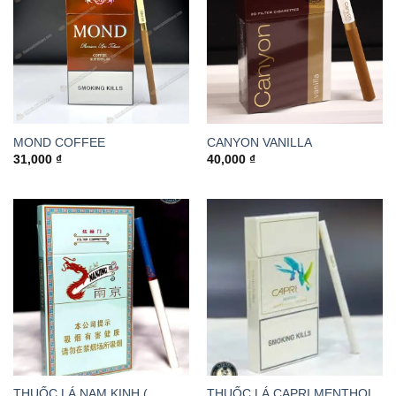
MOND COFFEE
CANYON VANILLA
31,000
₫
40,000
₫
THUỐC LÁ NAM KINH (
THUỐC LÁ CAPRI MENTHOL