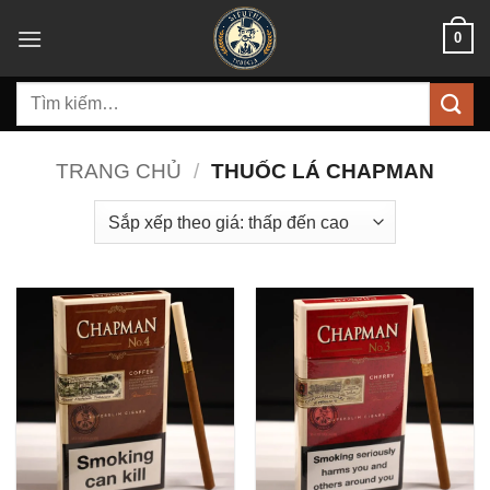
Bỏ
0
qua
nội
Tìm
dung
kiếm:
TRANG CHỦ
/
THUỐC LÁ CHAPMAN