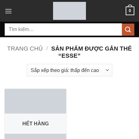
Bỏ
0
qua
nội
Tìm
dung
kiếm:
TRANG CHỦ
/
SẢN PHẨM ĐƯỢC GẮN THẺ
“ESSE”
HẾT HÀNG