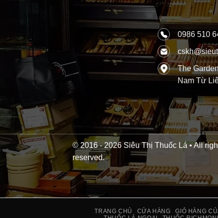
0986 510 6
cskh@sieut
The Garden,
Nam Từ Liê
© 2016 - 2026 Siêu Thị Thuốc Lá • All righ
reserved.
TRANG CHỦ
CỬA HÀNG
GIỎ HÀNG CỦ