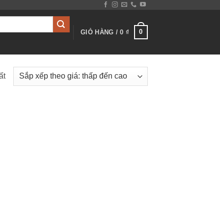
0
GIỎ HÀNG /
0
₫
ất