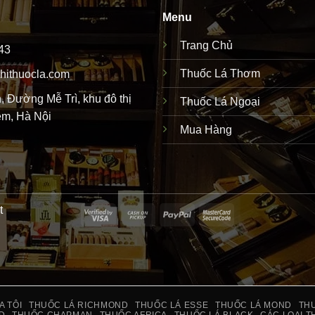
Menu
Trang Chủ
43
Thuốc Lá Thơm
hithuocla.com
 Đường Mễ Trì, khu đô thị
Thuốc Lá Ngoại
m, Hà Nội
Mua Hàng
t
Visa
Cash
PayPal
MasterCard
2
on
2
Pickup
A TÔI
THUỐC LÁ RICHMOND
THUỐC LÁ ESSE
THUỐC LÁ MOND
THU