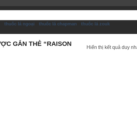
thuốc lá ngoại
thuốc lá chapman
thuốc lá zouk
ỢC GẮN THẺ “RAISON
Hiển thị kết quả duy nh