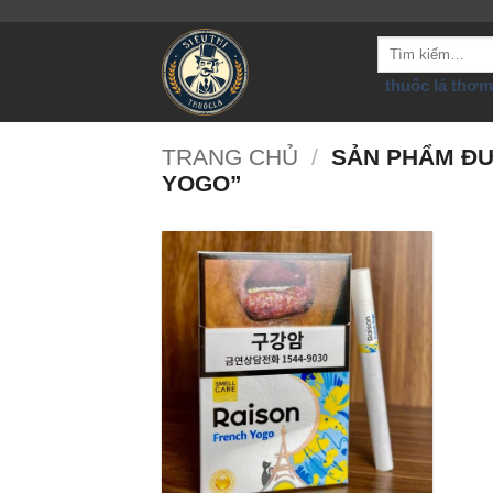
Bỏ
qua
Tìm
nội
kiếm:
thuốc lá thơm
dung
TRANG CHỦ
/
SẢN PHẨM ĐƯ
YOGO”
+