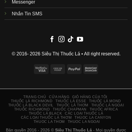
Messenger
Nhắn Tin SMS
© 2016- 2026 Siêu Thị Thuốc Lá • All right reserved.
Visa
Cash
PayPal
MasterCard
2
on
2
Pickup
TRANG CHỦ
CỬA HÀNG
GIỎ HÀNG CỦA TÔI
THUỐC LÁ RICHMOND
THUỐC LÁ ESSE
THUỐC LÁ MOND
THUỐC LÁ BLACK DEVIL
THUỐC LÁ THƠM
THUỐC LÁ NGOẠI
THUỐC RICHMOND
THUỐC CHAPMAN
THUỐC AFRICA
THUỐC LÁ BLACK
CÁC LOẠI THUỐC LÁ
CÁC LOẠI THUỐC LÁ THƠM
THUOC LA CANYON
THUOC LA THOM
THUOC LA NGOAI
Bản quyền 2016 - 2026 ©
Siêu Thị Thuốc Lá
- Mọi quyền được