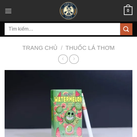
Bỏ
0
qua
nội
Tìm
dung
kiếm:
TRANG CHỦ
/
THUỐC LÁ THƠM