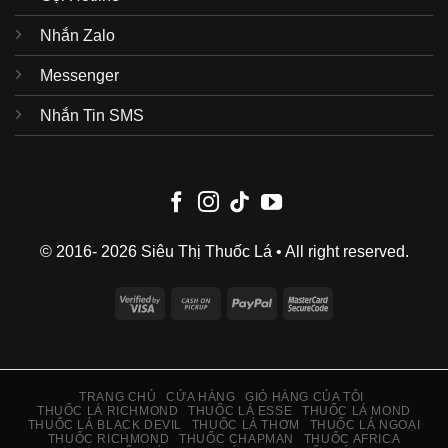
Nhắn Zalo
Messenger
Nhắn Tin SMS
© 2016- 2026 Siêu Thị Thuốc Lá • All right reserved.
Visa
Cash
PayPal
MasterCard
2
on
2
Pickup
TRANG CHỦ
CỬA HÀNG
GIỎ HÀNG CỦA TÔI
THUỐC LÁ RICHMOND
THUỐC LÁ ESSE
THUỐC LÁ MOND
THUỐC LÁ BLACK DEVIL
THUỐC LÁ THƠM
THUỐC LÁ NGOẠI
THUỐC RICHMOND
THUỐC CHAPMAN
THUỐC AFRICA