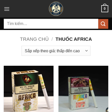
Bỏ
0
qua
nội
Tìm
dung
kiếm:
TRANG CHỦ
/
THUỐC AFRICA