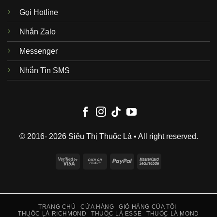
Gọi Hotline
Nhắn Zalo
Messenger
Nhắn Tin SMS
© 2016- 2026 Siêu Thị Thuốc Lá • All right reserved.
Visa
Cash
PayPal
MasterCard
2
on
2
Pickup
TRANG CHỦ
CỬA HÀNG
GIỎ HÀNG CỦA TÔI
THUỐC LÁ RICHMOND
THUỐC LÁ ESSE
THUỐC LÁ MOND