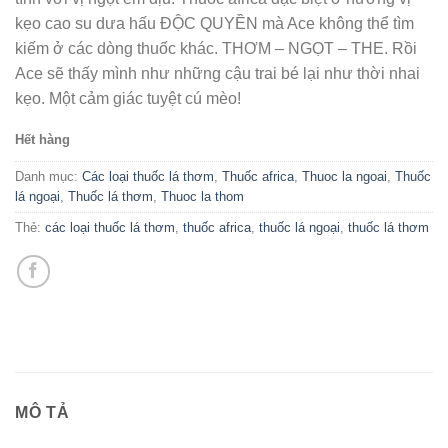
kẹo cao su dưa hấu ĐỘC QUYỀN mà Ace không thể tìm
kiếm ở các dòng thuốc khác. THƠM – NGỌT – THE. Rồi
Ace sẽ thấy mình như những cậu trai bé lại như thời nhai
kẹo. Một cảm giác tuyệt cú mèo!
Hết hàng
Danh mục:
Các loại thuốc lá thơm
,
Thuốc africa
,
Thuoc la ngoai
,
Thuốc
lá ngoại
,
Thuốc lá thơm
,
Thuoc la thom
Thẻ:
các loại thuốc lá thơm
,
thuốc africa
,
thuốc lá ngoại
,
thuốc lá thơm
MÔ TẢ