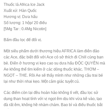
Thuốc lá Africa Ice Jack
Xuất xứ: Hàn Quốc
Hương vị: Dưa hấu
Số lượng: 1 hộp/ 20 điếu
[5Mg Tar : 0.4Mg Nicotin]
Bấm đầu lọc để đổi vị.
Một siêu phẩm dưới thương hiệu AFRICA làm điên đảo
các Ace, đặc biệt đối với Ace có sở thích đi Chill cùng bạn
bè. Điên ở hương vị kẹo cao su dưa hấu ĐỘC QUYỀN mà
Ae không thể tìm kiếm ở các dòng thuốc khác. THƠM –
NGỌT – THE. Rồi Ae sẽ thấy mình như những cậu trai bé
lại như thời nhai kẹo. Một cảm giác tuyệt cú.
Các điểm còn lại đều hoàn hảo không tì vết, đầu lọc sử
dụng than hoạt tính với vị ngọt êm dịu khi vừa kê vào, tạo
đà rất êm, không hề nhàm chám. Bao bì và điếu thuốc bắt